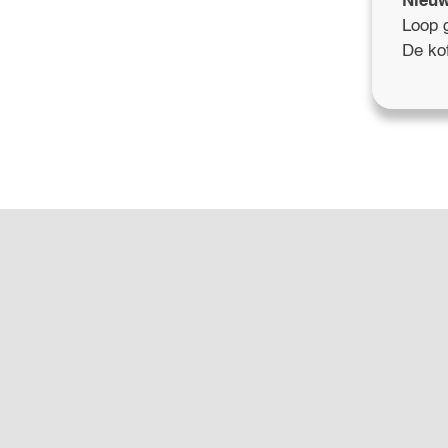
Nieuw
Loop 
De kof