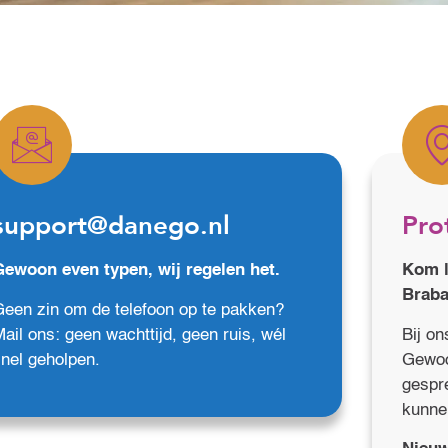
support@danego.nl
Pro
Gewoon even typen, wij regelen het.
Kom l
Braba
een zin om de telefoon op te pakken?
ail ons: geen wachttijd, geen ruis, wél
Bij on
snel geholpen.
Gewoo
gespr
kunne