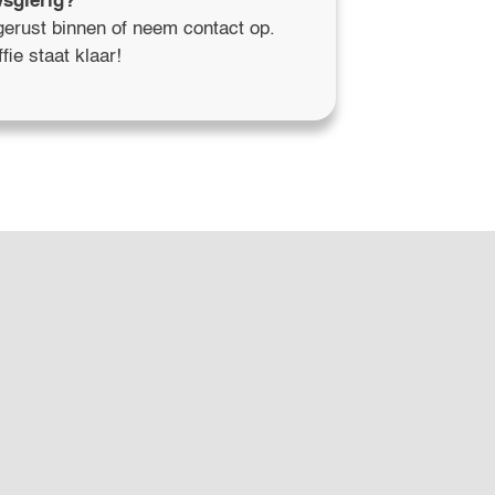
sgierig?
gerust binnen of neem contact op.
fie staat klaar!