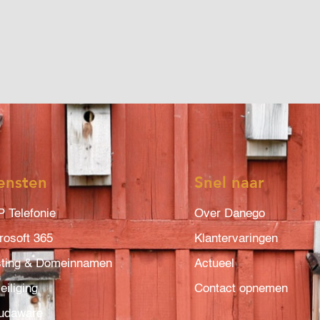
ensten
Snel naar
P Telefonie
Over Danego
rosoft 365
Klantervaringen
ting & Domeinnamen
Actueel
eiliging
Contact opnemen
udaware