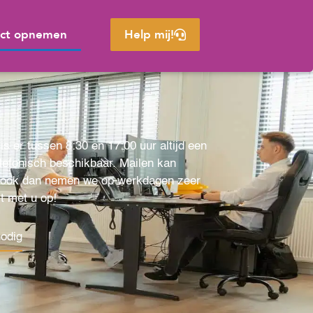
ct opnemen
Help mij!
s er tussen 8:30 en 17:00 uur altijd een
efonisch beschikbaar. Mailen kan
n ook dan nemen we op werkdagen zeer
ct met u op!
nodig