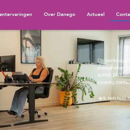
antervaringen
Over Danego
Actueel
Conta
Op werkdagen i
medewerker tel
echter 24/7 e
spoedig conta
Ik heb hulp 