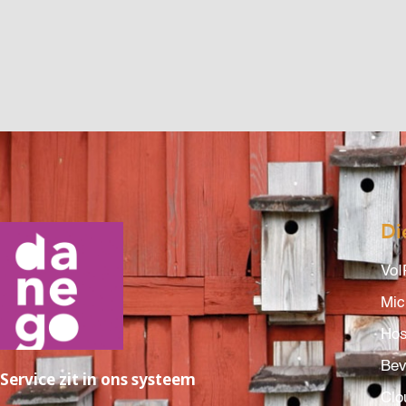
Di
VoI
Mic
Hos
Bev
Service zit in ons systeem
Clo