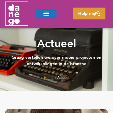
Help mij!
Actueel
Graag vertellen we over mooie projecten en
ontwikkelingen in de branche
Home
»
Actueel